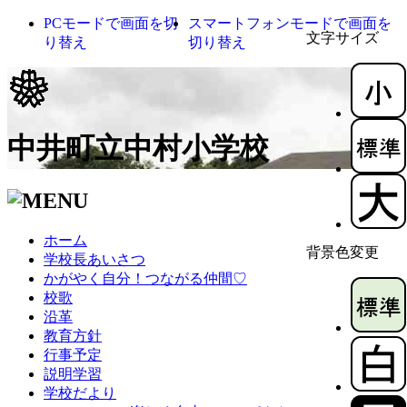
PCモードで画面を切
スマートフォンモードで画面を
文字サイズ
り替え
切り替え
中井町立中村小学校
ホーム
背景色変更
学校長あいさつ
かがやく自分！つながる仲間♡
校歌
沿革
教育方針
行事予定
説明学習
学校だより