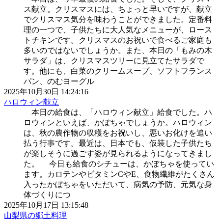
ス献立。クリスマスには、ちょっと早いですが、献立
でクリスマス気分を味わうことができました。定番料
理の一つで、子供たちに大人気なメニューが、ロース
トチキンです。クリスマスのお祝いで食べるご家庭も
多いのではないでしょうか。また、本日の「もみの木
サラダ」は、クリスマスツリーに見立てたサラダで
す。他にも、白菜のクリームスープ、ソフトフランス
パン、のむヨーグル
2025年10月30日 14:24:16
ハロウィン献立
本日の給食は、「ハロウィン献立」給食でした。ハ
ロウィンといえば、かぼちゃでしょうか。ハロウィン
は、秋の農作物の収穫をお祝いし、悪いお化けを追い
払う行事です。最近は、日本でも、仮装した子供たち
が楽しそうに過ごす姿が見られるようになってきまし
た。 今日も給食のシチューは、かぼちゃを使ってい
ます。カロテンやビタミンCやE、食物繊維がたくさん
入ったかぼちゃをいただいて、病気の予防、元気な身
体づくりにつ
2025年10月17日 13:15:48
山梨県の郷土料理