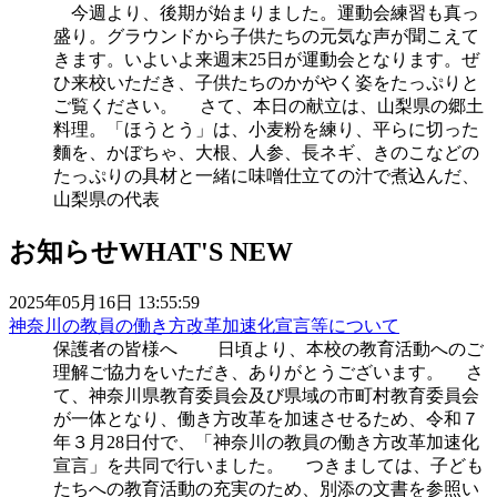
今週より、後期が始まりました。運動会練習も真っ
盛り。グラウンドから子供たちの元気な声が聞こえて
きます。いよいよ来週末25日が運動会となります。ぜ
ひ来校いただき、子供たちのかがやく姿をたっぷりと
ご覧ください。 さて、本日の献立は、山梨県の郷土
料理。「ほうとう」は、小麦粉を練り、平らに切った
麵を、かぼちゃ、大根、人参、長ネギ、きのこなどの
たっぷりの具材と一緒に味噌仕立ての汁で煮込んだ、
山梨県の代表
お知らせ
WHAT'S NEW
2025年05月16日 13:55:59
神奈川の教員の働き方改革加速化宣言等について
保護者の皆様へ 日頃より、本校の教育活動へのご
理解ご協力をいただき、ありがとうございます。 さ
て、神奈川県教育委員会及び県域の市町村教育委員会
が一体となり、働き方改革を加速させるため、令和７
年３月28日付で、「神奈川の教員の働き方改革加速化
宣言」を共同で行いました。 つきましては、子ども
たちへの教育活動の充実のため、別添の文書を参照い