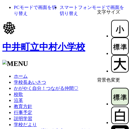
PCモードで画面を切
スマートフォンモードで画面を
文字サイズ
り替え
切り替え
中井町立中村小学校
ホーム
背景色変更
学校長あいさつ
かがやく自分！つながる仲間♡
校歌
沿革
教育方針
行事予定
説明学習
学校だより