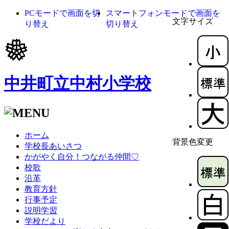
PCモードで画面を切
スマートフォンモードで画面を
文字サイズ
り替え
切り替え
中井町立中村小学校
ホーム
背景色変更
学校長あいさつ
かがやく自分！つながる仲間♡
校歌
沿革
教育方針
行事予定
説明学習
学校だより