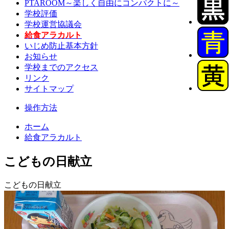
PTAROOM～楽しく自由にコンパクトに～
学校評価
学校運営協議会
給食アラカルト
いじめ防止基本方針
お知らせ
学校までのアクセス
リンク
サイトマップ
操作方法
ホーム
給食アラカルト
こどもの日献立
こどもの日献立