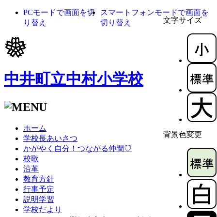
PCモードで画面を切
スマートフォンモードで画面を
文字サイズ
り替え
切り替え
中井町立中村小学校
ホーム
背景色変更
学校長あいさつ
かがやく自分！つながる仲間♡
校歌
沿革
教育方針
行事予定
説明学習
学校だより